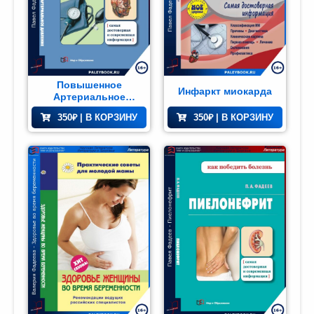
Повышенное
Инфаркт миокарда
Артериальное
Давление
350
₽
| В КОРЗИНУ
350
₽
| В КОРЗИНУ