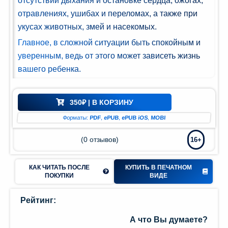
отсутствии дыхания и остановке сердца, ожогах,
Мир и
отравлениях, ушибах и переломах, а также при
азование
укусах животных, змей и насекомых.
(74)
Главное, в сложной ситуации быть спокойным и
уверенным, ведь от этого может зависеть жизнь
вашего ребенка.
350
₽
| В КОРЗИНУ
Форматы:
PDF
,
ePUB
,
ePUB iOS
,
MOBI
(
0
отзывов)
16+
КАК ЧИТАТЬ ПОСЛЕ
КУПИТЬ В ПЕЧАТНОМ
ПОКУПКИ
ВИДЕ
Рейтинг:
А что Вы думаете?