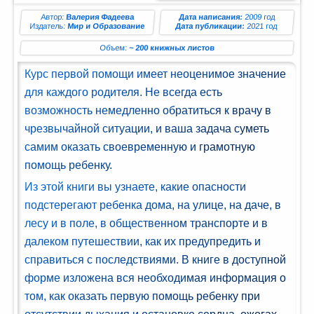
ман (1)
Автор:
Валерия Фадеева
Дата написания:
2009 год
Издатель:
Мир и Образование
Дата публикации:
2021 год
Комедия
Объем:
~ 200 книжных листов
(1)
Курс первой помощи имеет неоценимое значение
Роман
для каждого родителя. Не всегда есть
(1)
возможность немедленно обратиться к врачу в
чрезвычайной ситуации, и ваша задача суметь
етектив
самим оказать своевременную и грамотную
(1)
помощь ребенку.
Поэзия
Из этой книги вы узнаете, какие опасности
(1)
подстерегают ребенка дома, на улице, на даче, в
лесу и в поле, в общественном транспорте и в
нтастика
далеком путешествии, как их предупредить и
(2)
справиться с последствиями. В книге в доступной
форме изложена вся необходимая информация о
лайн-
том, как оказать первую помощь ребенку при
блиотека