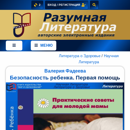
2
ВХОД / РЕГИСТРАЦИЯ
×
Добро
пожаловать
МЕНЮ
в
магазин
PaleyBook
Литература о Здоровье
/
Научная
-
Литература
"Разумная
Валерия Фадеева
Литература"!
Безопасность ребенка. Первая помощь
Здесь
Вы
можете
купить
электронные
версии
книг