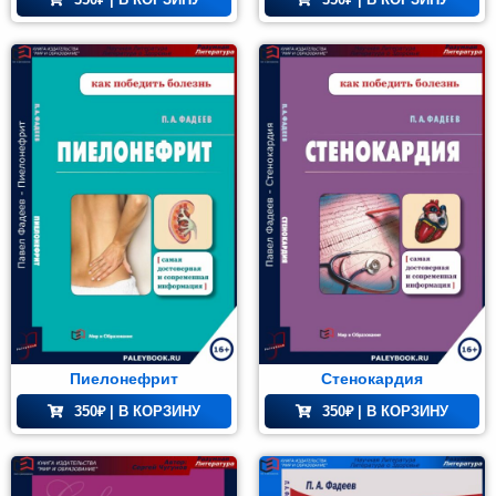
блиотека
Мир и
азование
(74)
Пиелонефрит
Стенокардия
350
₽
| В КОРЗИНУ
350
₽
| В КОРЗИНУ