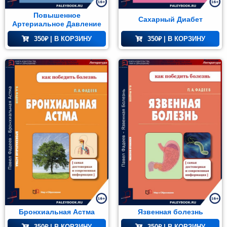
орический
MOBI
Повышенное
Сахарный Диабет
ман (1)
PDF
Артериальное Давление
350
₽
| В КОРЗИНУ
350
₽
| В КОРЗИНУ
Комедия
(1)
Роман
(1)
етектив
(1)
Поэзия
(1)
нтастика
(2)
Бронхиальная Астма
Язвенная болезнь
лайн-
350
₽
| В КОРЗИНУ
350
₽
| В КОРЗИНУ