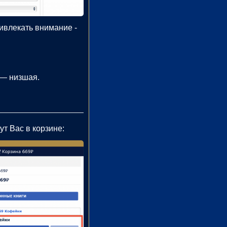
ривлекать внимание -
 — низшая.
т Вас в корзине: