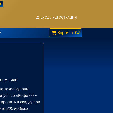
ВХОД / РЕГИСТРАЦИЯ
Корзина:
0
₽
А
ном виде!
то такие купоны
бонусные «Кофейки»
ировать в скидку при
ите
300 Кофеек
,