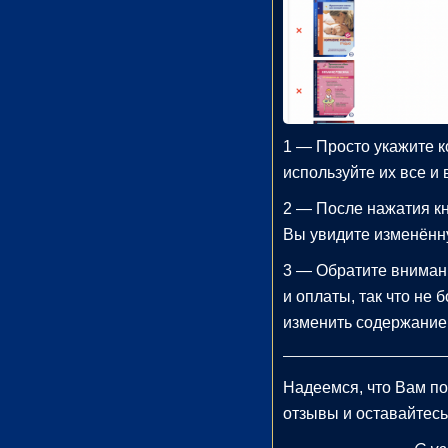
блиотека
Мир и
азование
(74)
1 — Просто укажите к
используйте их все и
2 — После нажатия к
Вы увидите изменённ
3 — Обратите внимани
и оплаты, так что не
изменить содержание 
Надеемся, что Вам п
отзывы и оставайтесь