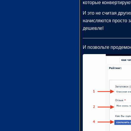
которые конвертирую
Доктора
И это не считая друг
Евдокименко
начисляются просто з
и
доверенных
дешевле!
авторов.
И позвольте продемон
учная
тература
тература
Здоровье
(41)
жественная
атура
иключения
(1)