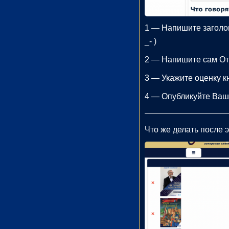
орический
ман (1)
1 — Напишите заголов
_- )
Комедия
(1)
2 — Напишите сам От
Роман
3 — Укажите оценку к
(1)
4 — Опубликуйте Ваш
етектив
(1)
Что же делать после 
Поэзия
(1)
нтастика
(2)
лайн-