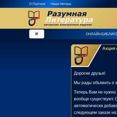
О Портале
Наши Авторы
×
Добро
ОНЛАЙН-БИБЛИО
пожаловать
в
Акция 
магазин
PaleyBook
-
"Разумная
Литература"!
Дорогие друзья!
Здесь
Мы рады объявить о з
Вы
можете
Теперь Вам не нужно 
купить
вообще существуют. 
электронные
автоматически добавя
версии
следующем заказе на
книг