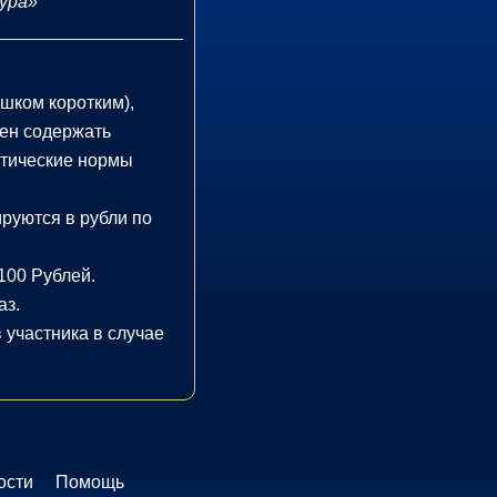
ура»
шком коротким),
жен содержать
этические нормы
руются в рубли по
100 Рублей.
аз.
 участника в случае
ости
Помощь