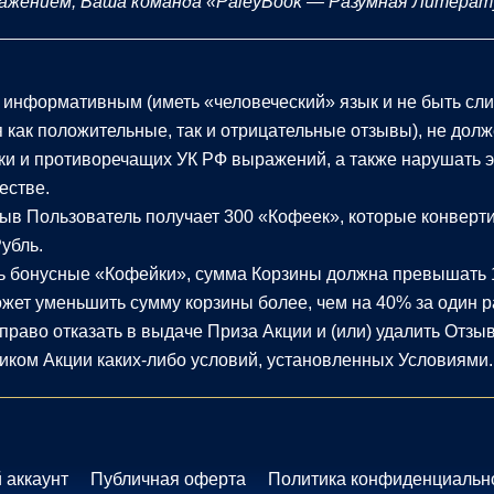
важением, Ваша команда «PaleyBook — Разумная Литерат
 информативным (иметь «человеческий» язык и не быть сли
 как положительные, так и отрицательные отзывы), не дол
ки и противоречащих УК РФ выражений, а также нарушать 
естве.
зыв Пользователь получает 300 «Кофеек», которые конверти
Рубль.
ть бонусные «Кофейки», сумма Корзины должна превышать 
ожет уменьшить сумму корзины более, чем на 40% за один р
право отказать в выдаче Приза Акции и (или) удалить Отзыв
иком Акции каких-либо условий, установленных Условиями.
 аккаунт
Публичная оферта
Политика конфиденциальн