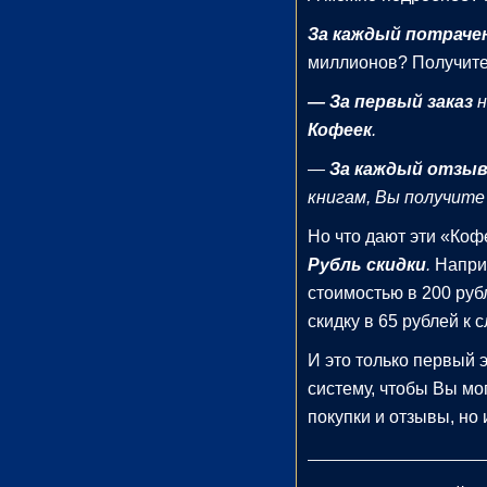
Доктора
За каждый потраче
Евдокименко
миллионов? Получите
и
— За первый заказ
н
доверенных
авторов.
Кофеек
.
—
За каждый отзы
учная
книгам, Вы получит
тература
Но что дают эти «Коф
тература
Рубль скидки
.
Наприм
Здоровье
стоимостью в 200 руб
(41)
скидку в 65 рублей к 
И это только первый 
жественная
атура
систему, чтобы Вы мо
покупки и отзывы, но 
иключения
(1)