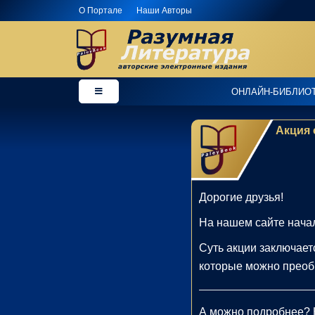
О Портале
Наши Авторы
×
Добро
ОНЛАЙН-БИБЛИО
пожаловать
в
Акция 
магазин
PaleyBook
-
"Разумная
Литература"!
Дорогие друзья!
Здесь
На нашем сайте начал
Вы
можете
Суть акции заключает
купить
которые можно преобр
электронные
версии
А можно подробнее? 
книг