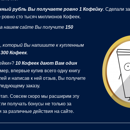
нный рубль Вы получаете ровно 1 Кофейку
. Сделали за
 ровно сто тысяч миллионов Кофеек.
а нашем сайте Вы получите
150
в
, который Вы напишите к купленным
е
300 Кофеек
.
ейки»?
10 Кофеек дают Вам один
ер, впервые купив всего одну книгу
лей и написав к ней отзыв, Вы получите
следующему заказу.
этап. Совсем скоро мы расширим эту
гли получать бонусы не только за
и за различные действия на сайте.