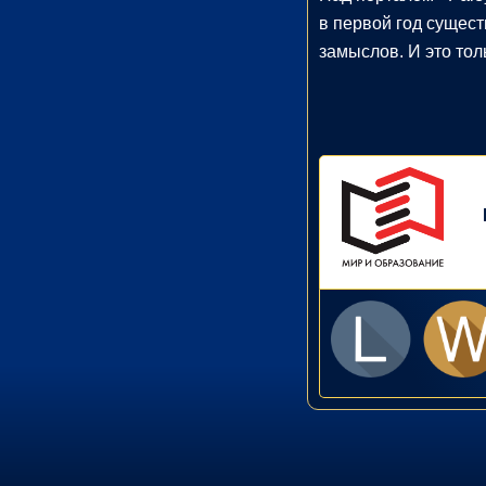
в первой год сущест
Доктора
Евдокименко
замыслов. И это тол
и
доверенных
авторов.
учная
тература
тература
Здоровье
(41)
жественная
атура
иключения
(1)