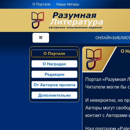
О Портале
Наши Авторы
×
Добро
ОНЛАЙН-БИБЛИО
пожаловать
в
О На
О Портале
магазин
PaleyBook
-
О Наградах
"Разумная
Редакции
Литература"!
Портал «Разумная Л
От Авторов проекта
Читатели могли бы с
Здесь
Вы
Дополнительно
И невероятно, но пр
можете
Авторы могут свобо
купить
контакт с Авторами 
электронные
версии
Над порталом «Pale
книг