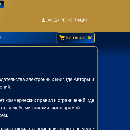
ВХОД / РЕГИСТРАЦИЯ
Корзина:
0
₽
А
ательства электронных книг, где Авторы и
ений.
нет коммерческих правил и ограничений, где
даться любыми книгами, имея прямой
сём.
большая команда помощников, которым уже