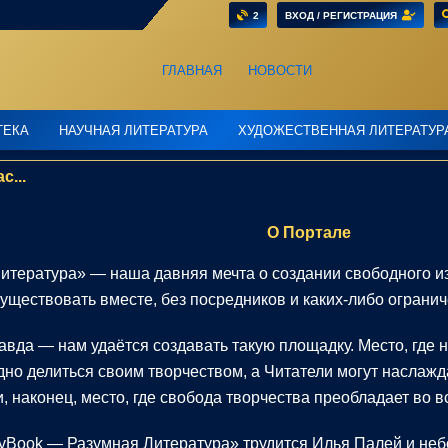
2
ВХОД / РЕГИСТРАЦИЯ
ГЛАВНАЯ
НОВОСТИ
ТЕКА
НАУЧНАЯ ЛИТЕРАТУРА
ХУДОЖЕСТВЕННАЯ ЛИТЕРАТУР
с...
О Портале
итература» — наша давняя мечта о создании свободного изд
уществовать вместе, без посредников и каких-либо огранич
авда — нам удаётся создавать такую площадку. Место, где 
дно делиться своим творчеством, а Читатели могут наслаж
и, наконец, место, где свобода творчества преобладает во в
yBook — Разумная Литература» трудится Илья Палей и не