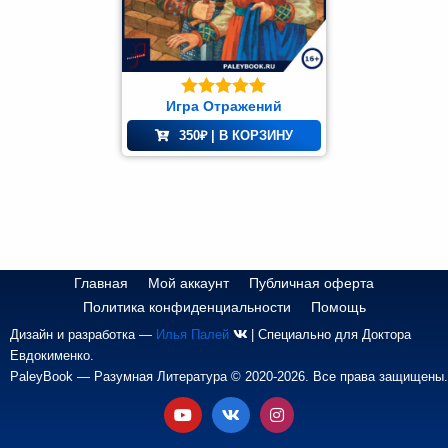
~ 300 книжных листов
Доктора
Евдокименко
Доступные форматы
и
ePUB
доверенных
Игра Отражений
Оценка
5.00
ePUB iOS
авторов.
из 5
MOBI
350
₽
| В КОРЗИНУ
PDF
учная
НО
ПО
НА
тература
АВТ
ПОР
тература
Здоровье
(41)
Главная
Мой аккаунт
Публичная оферта
Политика конфиденциальности
Помощь
Дизайн и разработка —
Илья Палей
| Специально для Доктора
жественная
атура
Евдокименко.
PaleyBook — Разумная Литература © 2020-2026. Все права защищены.
иключения
(1)