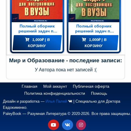
блиотека
Мир и
азование
Полный сборник
Полный сборник
(74)
решений задач по
решений задач по
математике для
математике для
1,000
₽
| В
1,000
₽
| В
поступающих в вузы.
поступающих в вузы.
КОРЗИНУ
Группа Б
КОРЗИНУ
Группа А
Мир и Образование - последние записи:
У Автора пока нет записей :(
Главная
Мой аккаунт
Публичная оферта
Политика конфиденциальности
Помощь
Дизайн и разработка —
Илья Палей
| Специально для Доктора
Евдокименко.
PaleyBook — Разумная Литература © 2020-2026. Все права защищены.