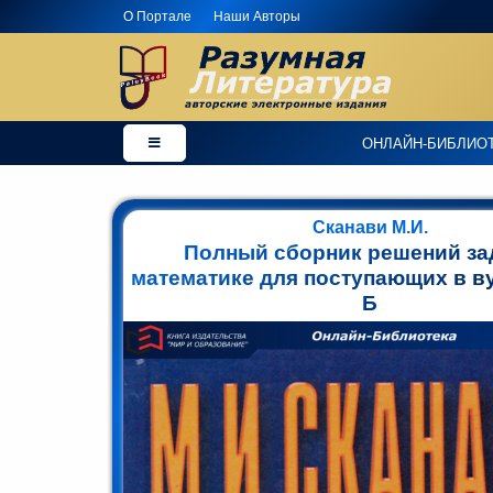
О Портале
Наши Авторы
×
Добро
ОНЛАЙН-БИБЛИО
пожаловать
в
магазин
PaleyBook
Сканави М.И.
-
Полный сборник решений за
"Разумная
математике для поступающих в ву
Литература"!
Б
Здесь
Вы
можете
купить
электронные
версии
книг