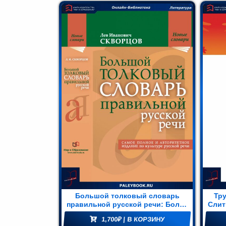
Мир и
азование
(74)
Большой толковый словарь
Тр
правильной русской речи: Более
Слит
8000 слов и выражений
на
1,700
₽
| В КОРЗИНУ
п