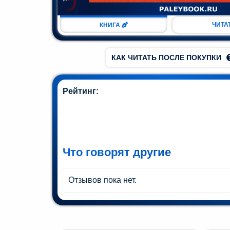
ман (1)
ЧИТА
КНИГА
Комедия
(1)
КАК ЧИТАТЬ ПОСЛЕ ПОКУПКИ
Роман
(1)
Рейтинг:
етектив
(1)
Поэзия
(1)
Что говорят другие
нтастика
Отзывов пока нет.
(2)
лайн-
блиотека