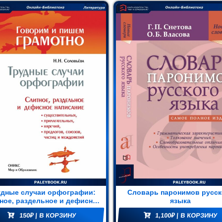
удные случаи орфографии:
Словарь паронимов русск
ное, раздельное и дефисное
языка
писание существительных,
150
₽
| В КОРЗИНУ
1,100
₽
| В КОРЗИНУ
рилагательных, наречий,