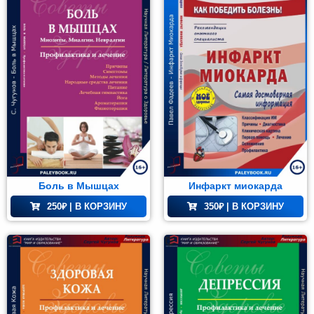
Шумов А.С.
(2)
Элизабет Арчер
(1)
Ю. Н. Гребенева
(2)
Юлия Никитенко
(1)
Боль в Мышцах
Инфаркт миокарда
250
₽
| В КОРЗИНУ
350
₽
| В КОРЗИНУ