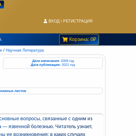
ВХОД / РЕГИСТРАЦИЯ
Корзина:
0
₽
А
ье
/
Научная Литература
Дата написания:
2009 год
Дата публикации:
2021 год
 книжных листов
основные вопросы, связанные с одним из
 — язвенной болезнью. Читатель узнает,
ны ее возникновения; в каких случаях