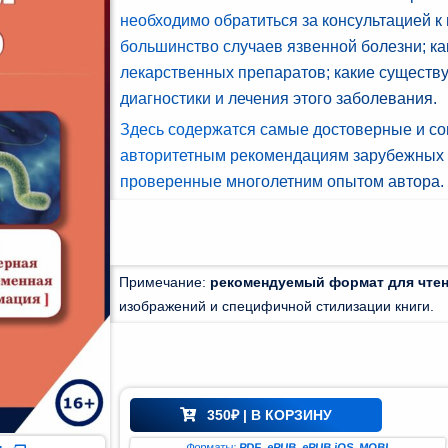
необходимо обратиться за консультацией к 
большинство случаев язвенной болезни; ка
лекарственных препаратов; какие существ
диагностики и лечения этого заболевания.
Здесь содержатся самые достоверные и с
авторитетным рекомендациям зарубежных 
проверенные многолетним опытом автора.
Примечание:
рекомендуемый формат для чте
изображений и специфичной стилизации книги.
350
₽
| В КОРЗИНУ
Форматы:
PDF
,
ePUB
,
ePUB iOS
,
MOBI