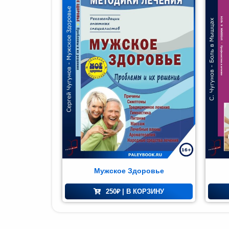
Мир и
азование
(74)
Мужское Здоровье
250
₽
| В КОРЗИНУ