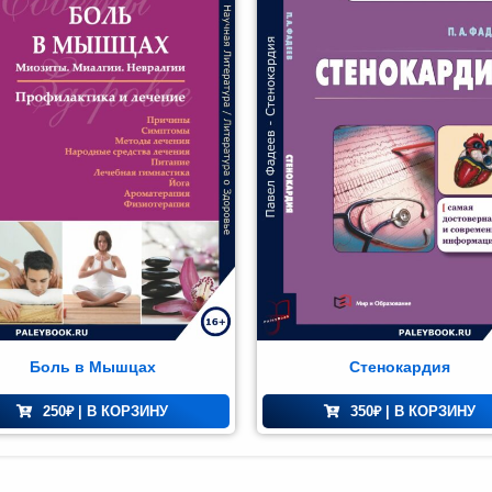
Боль в Мышцах
Стенокардия
250
₽
| В КОРЗИНУ
350
₽
| В КОРЗИНУ