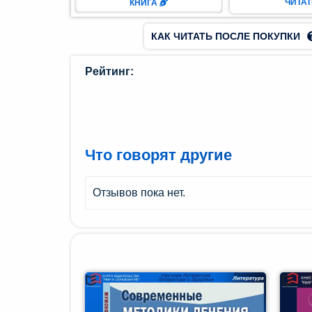
ЧИТА
КНИГА
ман (1)
КАК ЧИТАТЬ ПОСЛЕ ПОКУПКИ
Комедия
(1)
Рейтинг:
Роман
(1)
етектив
Что говорят другие
(1)
Поэзия
Отзывов пока нет.
(1)
нтастика
(2)
лайн-
блиотека