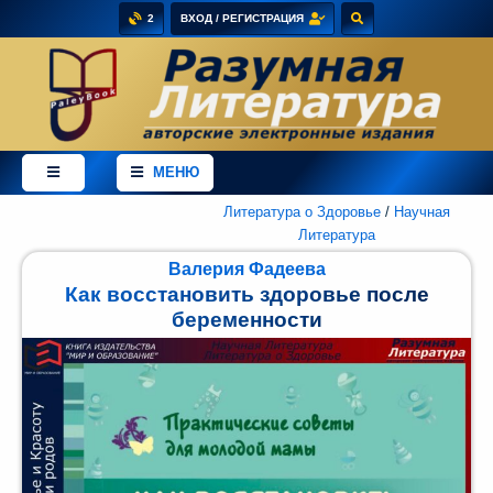
2
ВХОД / РЕГИСТРАЦИЯ
×
Добро
пожаловать
МЕНЮ
в
магазин
PaleyBook
Литература о Здоровье
/
Научная
-
Литература
"Разумная
Валерия Фадеева
Литература"!
Как восстановить здоровье после
Здесь
беременности
Вы
можете
купить
электронные
версии
книг