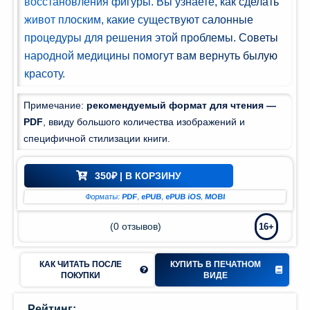
восстановления фигуры. Вы узнаете, как сделать
Мир и
живот плоским, какие существуют салонные
азование
процедуры для решения этой проблемы. Советы
(74)
народной медицины помогут вам вернуть былую
красоту.
Примечание:
рекомендуемый формат для чтения —
PDF
, ввиду большого количества изображений и
специфичной стилизации книги.
350
₽
| В КОРЗИНУ
Форматы:
PDF
,
ePUB
,
ePUB iOS
,
MOBI
(
0
отзывов)
16+
КАК ЧИТАТЬ ПОСЛЕ
КУПИТЬ В ПЕЧАТНОМ
ПОКУПКИ
ВИДЕ
Рейтинг: