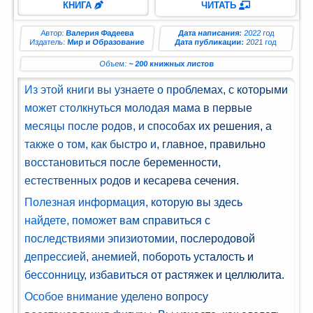
ЧИТАТЬ
КНИГА
ман (1)
Автор:
Валерия Фадеева
Дата написания:
2022 год
Комедия
Издатель:
Мир и Образование
Дата публикации:
2021 год
(1)
Объем:
~ 200 книжных листов
Роман
Из этой книги вы узнаете о проблемах, с которыми
(1)
может столкнуться молодая мама в первые
месяцы после родов, и способах их решения, а
етектив
также о том, как быстро и, главное, правильно
(1)
восстановиться после беременности,
естественных родов и кесарева сечения.
Поэзия
(1)
Полезная информация, которую вы здесь
найдете, поможет вам справиться с
нтастика
последствиями эпизиотомии, послеродовой
(2)
депрессией, анемией, побороть усталость и
бессонницу, избавиться от растяжек и целлюлита.
лайн-
Особое внимание уделено вопросу
блиотека