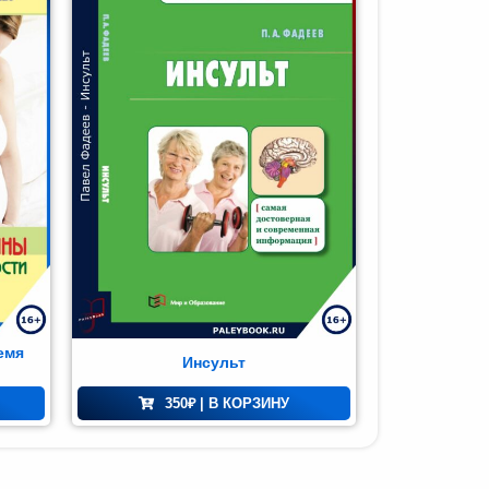
емя
Инсульт
350
₽
| В КОРЗИНУ