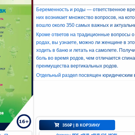
Беременность и роды — ответственное вре
них возникает множество вопросов, на кото
вошло около 350 самых важных и актуальны
Кроме ответов на традиционные вопросы о
родах, вы узнаете, можно ли женщине в эт
ходить в баню и летать на самолете. Получ
боль во время родов, чем отличается спина
преимущества вертикальных родов.
Отдельный раздел посвящен юридическим 
350
₽
| В КОРЗИНУ
Форматы:
PDF
,
ePUB
,
ePUB iOS
,
MOBI