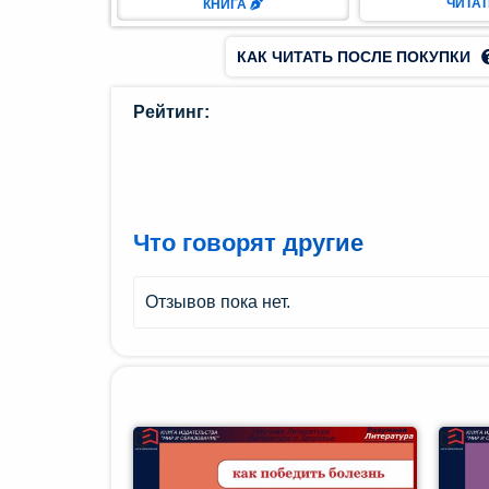
ЧИТА
КНИГА
ман (1)
КАК ЧИТАТЬ ПОСЛЕ ПОКУПКИ
Комедия
(1)
Рейтинг:
Роман
(1)
етектив
Что говорят другие
(1)
Поэзия
Отзывов пока нет.
(1)
нтастика
(2)
лайн-
блиотека