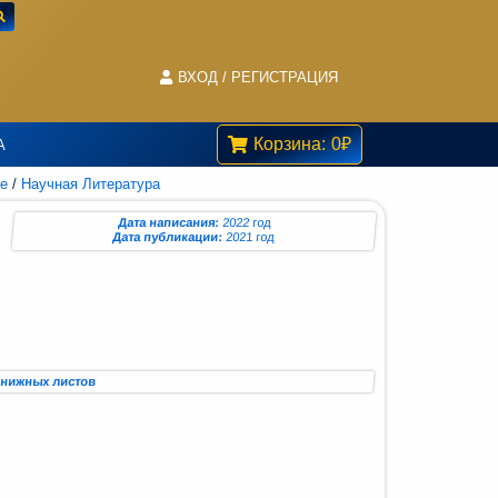
ВХОД / РЕГИСТРАЦИЯ
Корзина:
0
₽
А
ье
/
Научная Литература
Дата написания:
2022 год
Дата публикации:
2021 год
 книжных листов