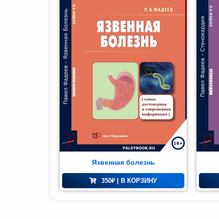
Мир и
азование
(74)
Язвенная болезнь
350
₽
| В КОРЗИНУ