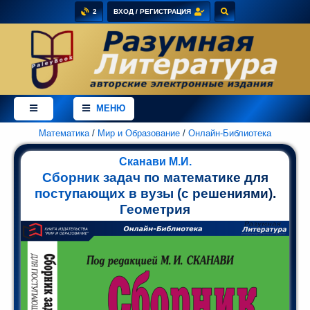
2
ВХОД / РЕГИСТРАЦИЯ
×
Добро
пожаловать
МЕНЮ
в
магазин
PaleyBook
Математика
/
Мир и Образование
/
Онлайн-Библиотека
-
Сканави М.И.
"Разумная
Сборник задач по математике для
Литература"!
поступающих в вузы (с решениями).
Здесь
Геометрия
Вы
можете
купить
электронные
версии
книг