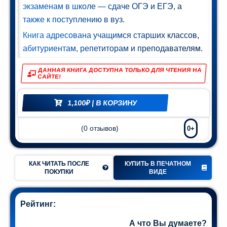
экзаменам в школе — сдаче ОГЭ и ЕГЭ, а
Мир и
также к поступлению в вуз.
азование
Книга адресована учащимся старших классов,
(74)
абитуриентам, репетиторам и преподавателям.
ДАННАЯ КНИГА ДОСТУПНА ТОЛЬКО ДЛЯ ЧТЕНИЯ НА
САЙТЕ!
1,100
₽
| В КОРЗИНУ
(
0
отзывов)
0+
КАК ЧИТАТЬ ПОСЛЕ
КУПИТЬ В ПЕЧАТНОМ
ПОКУПКИ
ВИДЕ
Рейтинг:
А что Вы думаете?