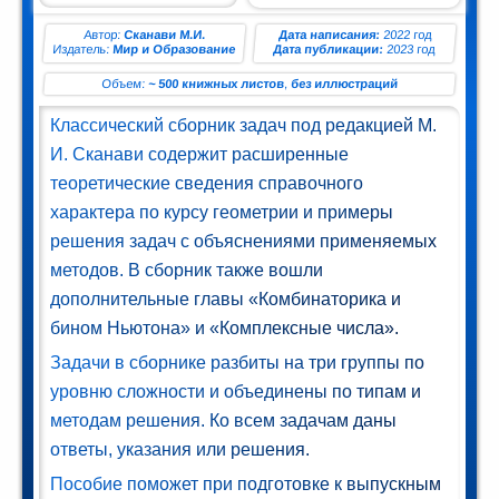
ман (1)
Автор:
Сканави М.И.
Дата написания:
2022 год
Издатель:
Мир и Образование
Дата публикации:
2023 год
Комедия
Объем:
~ 500 книжных листов
,
без иллюстраций
(1)
Классический сборник задач под редакцией М.
Роман
И. Сканави содержит расширенные
(1)
теоретические сведения справочного
характера по курсу геометрии и примеры
етектив
решения задач с объяснениями применяемых
(1)
методов. В сборник также вошли
Поэзия
дополнительные главы «Комбинаторика и
(1)
бином Ньютона» и «Комплексные числа».
Задачи в сборнике разбиты на три группы по
нтастика
уровню сложности и объединены по типам и
(2)
методам решения. Ко всем задачам даны
ответы, указания или решения.
лайн-
Пособие поможет при подготовке к выпускным
блиотека