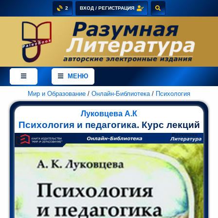
2
ВХОД / РЕГИСТРАЦИЯ
×
Добро
пожаловать
МЕНЮ
в
магазин
PaleyBook
Мир и Образование
/
Онлайн-Библиотека
/
Психология
-
Луковцева А.К
"Разумная
Психология и педагогика. Курс лекций
Литература"!
Здесь
Вы
можете
купить
электронные
версии
книг