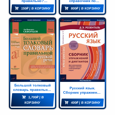
правильно?
справочник по
Орфоэпические
русскому языку:
150
₽
| В КОРЗИНУ
800
₽
| В КОРЗИНУ
нормы русского
Орфография.
литературного языка
Пунктуация.
Практическая
стилистика
Большой толковый
Русский язык.
словарь правильной
Сборник упражнений
русской речи: Более
и диктантов. Для
1,700
₽
| В
8000 слов и
школьников старших
выражений
КОРЗИНУ
400
₽
| В КОРЗИНУ
классов и
поступающих в вузы