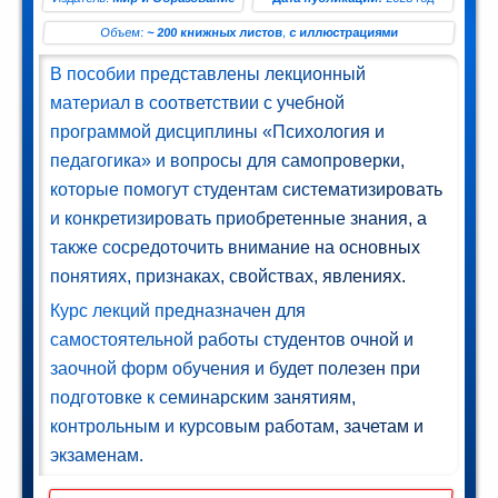
ман (1)
Объем:
~ 200 книжных листов
,
с иллюстрациями
Комедия
В пособии представлены лекционный
(1)
материал в соответствии с учебной
программой дисциплины «Психология и
Роман
педагогика» и вопросы для самопроверки,
(1)
которые помогут студентам систематизировать
етектив
и конкретизировать приобретенные знания, а
(1)
также сосредоточить внимание на основных
понятиях, признаках, свойствах, явлениях.
Поэзия
Курс лекций предназначен для
(1)
самостоятельной работы студентов очной и
нтастика
заочной форм обучения и будет полезен при
(2)
подготовке к семинарским занятиям,
контрольным и курсовым работам, зачетам и
экзаменам.
лайн-
блиотека