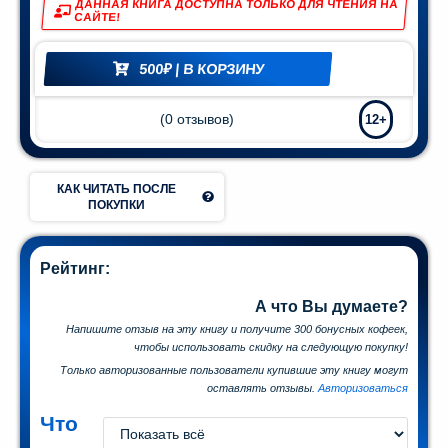
ДАННАЯ КНИГА ДОСТУПНА ТОЛЬКО ДЛЯ ЧТЕНИЯ НА
САЙТЕ!
Мир и
азование
500
₽
| В КОРЗИНУ
(74)
(
0
отзывов)
12+
КАК ЧИТАТЬ ПОСЛЕ
ПОКУПКИ
Рейтинг:
А что Вы думаете?
Напишите отзыв на эту книгу и получите 300 бонусных кофеек,
чтобы использовать скидку на следующую покупку!
Только авторизованные пользователи купившие эту книгу могут
оставлять отзывы.
Авторизоваться
Что