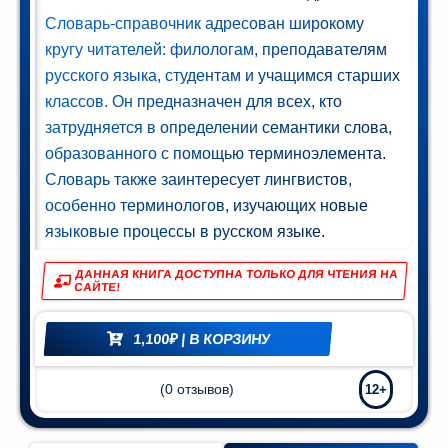
Словарь-справочник адресован широкому
Мир и
кругу читателей: филологам, преподавателям
азование
(74)
русского языка, студентам и учащимся старших
классов. Он предназначен для всех, кто
затрудняется в определении семантики слова,
образованного с помощью терминоэлемента.
Словарь также заинтересует лингвистов,
особенно терминологов, изучающих новые
языковые процессы в русском языке.
ДАННАЯ КНИГА ДОСТУПНА ТОЛЬКО ДЛЯ ЧТЕНИЯ НА
САЙТЕ!
1,100
₽
| В КОРЗИНУ
(
0
отзывов)
12+