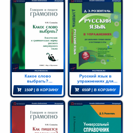
Какое слово
Русский язык в
выбрать?
упражнениях для
Лексические и
поступающих в вузы
150
₽
| В КОРЗИНУ
650
₽
| В КОРЗИНУ
грамматические
нормы русского
литературного языка