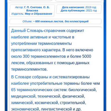
ман (1)
Автор:
Г. П. Снетова
,
О. Б.
Дата написания:
2019 год
Власова
Дата публикации:
2021 год
Издатель:
Мир и Образование
Комедия
(1)
Объем:
~ 600 книжных листов
,
без иллюстраций
Данный Словарь-справочник содержит
Роман
наиболее активные и частотные в
(1)
употреблении терминоэлементы
етектив
препозитивного характера. В него включено
(1)
около 300 терминоэлементов и более 5000
лексем, образованных с помощью данных
Поэзия
терминоэлементов.
(1)
В Словаре собраны и систематизированы
нтастика
наиболее употребительные термины более чем
(2)
65 терминологических систем: биологической,
медицинской, технической, физической,
химической, космической, строительной,
лайн-
блиотека
экономической, лингвистической и др.