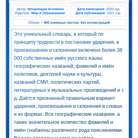
ман (1)
Автор:
Флоренция Агнеенко
Дата написания:
2020 год
Издатель:
Мир и Образование
Дата публикации:
2021 год
Комедия
Объем:
~ 900 книжных листов
,
без иллюстраций
(1)
Это уникальный словарь, в который по
Роман
принципу трудности в постановке ударения, в
(1)
произношении и склонении включено более 38
000 собственных имён русского языка:
етектив
географических названий, фамилий и имён
(1)
политиков, деятелей науки и культуры,
Поэзия
названий СМИ, политических партий,
(1)
литературных и музыкальных произведений и т.
д. Даётся признанный правильным вариант
нтастика
ударения, произношения и склонения в словах
(2)
и их формах. Все географические названия, а
также значительное количество фамилий и
лайн-
имён снабжены различного рода пояснениями.
блиотека