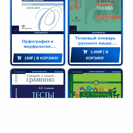
Толковый словарь
Орфография и
русского языка:
морфология.
Около 100 000 слов,
Правила и
1,500
₽
| В
терминов и
упражнения
150
₽
| В КОРЗИНУ
фразеологических
КОРЗИНУ
выражений