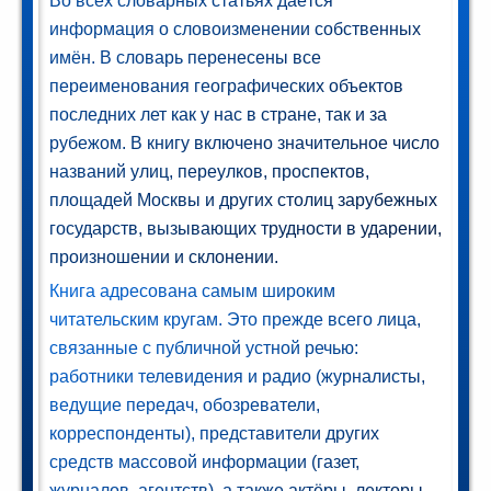
Во всех словарных статьях даётся
Мир и
информация о словоизменении собственных
азование
имён. В словарь перенесены все
(74)
переименования географических объектов
последних лет как у нас в стране, так и за
рубежом. В книгу включено значительное число
названий улиц, переулков, проспектов,
площадей Москвы и других столиц зарубежных
государств, вызывающих трудности в ударении,
произношении и склонении.
Книга адресована самым широким
читательским кругам. Это прежде всего лица,
связанные с публичной устной речью:
работники телевидения и радио (журналисты,
ведущие передач, обозреватели,
корреспонденты), представители других
средств массовой информации (газет,
журналов, агентств), а также актёры, лекторы,