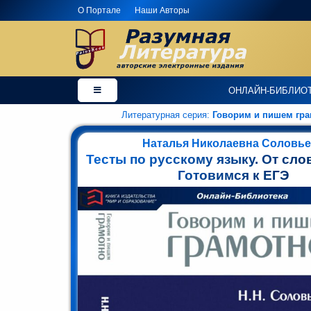
О Портале
Наши Авторы
×
Добро
ОНЛАЙН-БИБЛИО
пожаловать
в
Литературная серия:
Говорим и пишем гра
магазин
PaleyBook
Наталья Николаевна Соловь
-
Тесты по русскому языку. От слов
"Разумная
Готовимся к ЕГЭ
Литература"!
Здесь
Вы
можете
купить
электронные
версии
книг