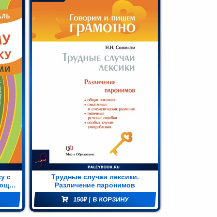
у с
Трудные случаи лексики.
ающих
Различение паронимов
150
₽
| В КОРЗИНУ