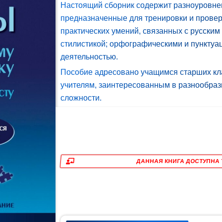
Настоящий сборник содержит разноуровнев
предназначенные для тренировки и провер
практических умений, связанных с русским 
стилистикой; орфографическими и пунктуа
деятельностью.
Пособие адресовано учащимся старших кла
учителям, заинтересованным в разнообраз
сложности.
ДАННАЯ КНИГА ДОСТУПНА 