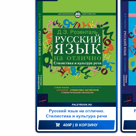
Мир и
азование
(74)
Русский язык на отлично.
Стилистика и культура речи
400
₽
| В КОРЗИНУ