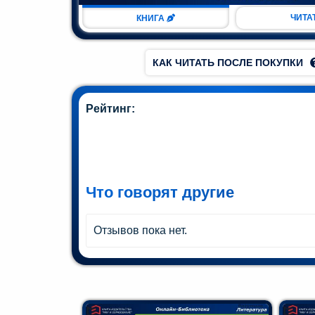
ман (1)
ЧИТА
КНИГА
Комедия
(1)
КАК ЧИТАТЬ ПОСЛЕ ПОКУПКИ
Роман
(1)
Рейтинг:
етектив
(1)
Поэзия
Что говорят другие
(1)
Отзывов пока нет.
нтастика
(2)
лайн-
блиотека