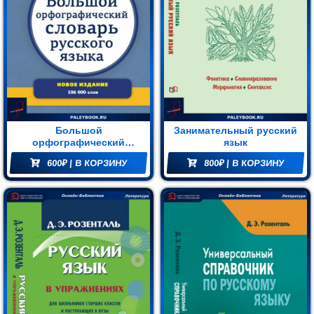
Большой
Занимательный русский
орфографический
язык
словарь русского языка.
600
₽
| В КОРЗИНУ
800
₽
| В КОРЗИНУ
Более 106 000 слов