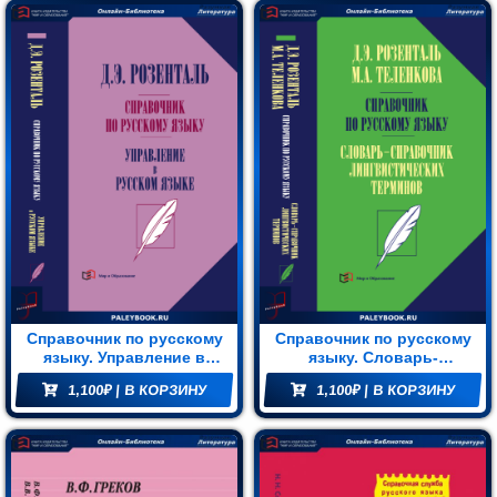
Справочник по русскому
Справочник по русскому
языку. Управление в
языку. Словарь-
русском языке
справочник
1,100
₽
| В КОРЗИНУ
1,100
₽
| В КОРЗИНУ
лингвистических
терминов