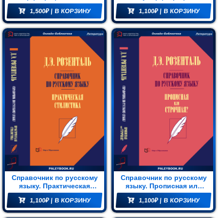
словарь русского языка.
Шнейдер В.Е.
(2)
пунктуация
блиотека
1,500
₽
| В КОРЗИНУ
1,100
₽
| В КОРЗИНУ
Более 106 000 слов
Шумов А.С.
(2)
Мир и
Ю. Н. Гребенева
(2)
азование
(74)
Справочник по русскому
Справочник по русскому
языку. Практическая
языку. Прописная или
стилистика
строчная?
1,100
₽
| В КОРЗИНУ
1,100
₽
| В КОРЗИНУ