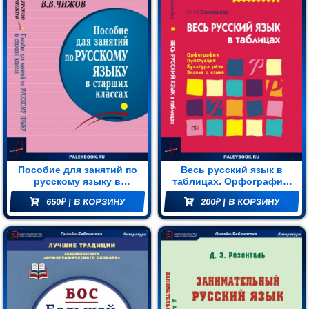
Пособие для занятий по
Весь русский язык в
русскому языку в
таблицах. Орфография,
старших классах
пунктуация, культура
650
₽
| В КОРЗИНУ
200
₽
| В КОРЗИНУ
речи, знания о языке