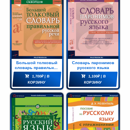
Большой толковый
Словарь паронимов
словарь правильной
русского языка
русской речи: Более
1,700
₽
| В
1,100
₽
| В
8000 слов и
выражений
КОРЗИНУ
КОРЗИНУ