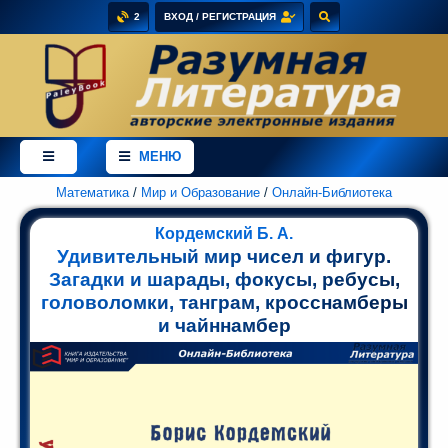
2
ВХОД / РЕГИСТРАЦИЯ
×
Добро
пожаловать
МЕНЮ
в
магазин
PaleyBook
Математика
/
Мир и Образование
/
Онлайн-Библиотека
-
Кордемский Б. А.
"Разумная
Удивительный мир чисел и фигур.
Литература"!
Загадки и шарады, фокусы, ребусы,
Здесь
головоломки, танграм, кросснамберы
Вы
и чайннамбер
можете
купить
электронные
версии
книг