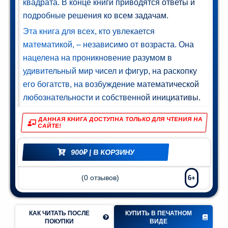
квадрата. В конце книги приводятся ответы и
Мир и
подробные решения ко всем задачам.
азование
Эта книга для всех, кто увлекается
(74)
математикой, – независимо от возраста. Она
нацелена на проникновение разумом в
удивительный мир чисел и фигур, на раскопку
его богатств, на возбуждение математической
любознательности и собственной инициативы.
ДАННАЯ КНИГА ДОСТУПНА ТОЛЬКО ДЛЯ ЧТЕНИЯ НА
САЙТЕ!
900
₽
| В КОРЗИНУ
(
0
отзывов)
6+
КАК ЧИТАТЬ ПОСЛЕ
КУПИТЬ В ПЕЧАТНОМ
ПОКУПКИ
ВИДЕ