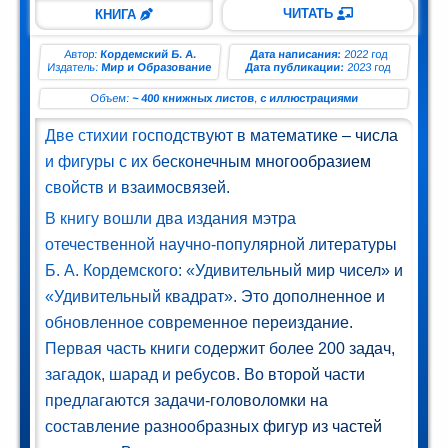
ман (1)
ЧИТАТЬ
КНИГА
Автор:
Кордемский Б. А.
Дата написания:
2022 год
Комедия
Издатель:
Мир и Образование
Дата публикации:
2023 год
(1)
Объем:
~ 400 книжных листов
,
с иллюстрациями
Роман
Две стихии господствуют в математике – числа
(1)
и фигуры с их бесконечным многообразием
свойств и взаимосвязей.
етектив
В книгу вошли два издания мэтра
(1)
отечественной научно-популярной литературы
Поэзия
Б. А. Кордемского: «Удивительный мир чисел» и
(1)
«Удивительный квадрат». Это дополненное и
обновленное современное переиздание.
нтастика
Первая часть книги содержит более 200 задач,
(2)
загадок, шарад и ребусов. Во второй части
предлагаются задачи-головоломки на
лайн-
составление разнообразных фигур из частей
блиотека