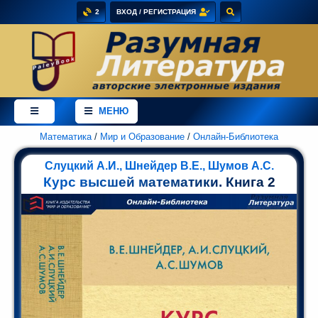
2
ВХОД / РЕГИСТРАЦИЯ
×
Добро
пожаловать
МЕНЮ
в
магазин
PaleyBook
Математика
/
Мир и Образование
/
Онлайн-Библиотека
-
Слуцкий А.И., Шнейдер В.Е., Шумов А.С.
"Разумная
Курс высшей математики. Книга 2
Литература"!
Здесь
Вы
можете
купить
электронные
версии
книг