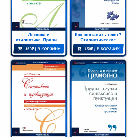
Лексика и
Как составить текст?
стилистика. Правила
Стилистические
и упражнения
нормы русского
150
₽
| В КОРЗИНУ
150
₽
| В КОРЗИНУ
литературного языка