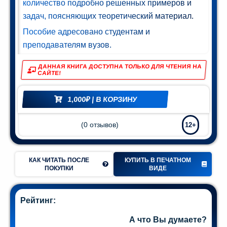
количество подробно решенных примеров и
Мир и
задач, поясняющих теоретический материал.
азование
Пособие адресовано студентам и
(74)
преподавателям вузов.
ДАННАЯ КНИГА ДОСТУПНА ТОЛЬКО ДЛЯ ЧТЕНИЯ НА
САЙТЕ!
1,000
₽
| В КОРЗИНУ
(
0
отзывов)
12+
КАК ЧИТАТЬ ПОСЛЕ
КУПИТЬ В ПЕЧАТНОМ
ПОКУПКИ
ВИДЕ
Рейтинг:
А что Вы думаете?