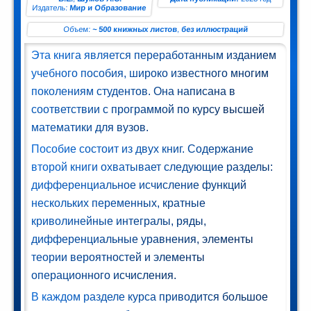
Издатель:
Мир и Образование
ман (1)
Объем:
~ 500 книжных листов
,
без иллюстраций
Комедия
Эта книга является переработанным изданием
(1)
учебного пособия, широко известного многим
Роман
поколениям студентов. Она написана в
(1)
соответствии с программой по курсу высшей
математики для вузов.
етектив
Пособие состоит из двух книг. Содержание
(1)
второй книги охватывает следующие разделы:
Поэзия
дифференциальное исчисление функций
(1)
нескольких переменных, кратные
криволинейные интегралы, ряды,
нтастика
дифференциальные уравнения, элементы
(2)
теории вероятностей и элементы
операционного исчисления.
лайн-
В каждом разделе курса приводится большое
блиотека