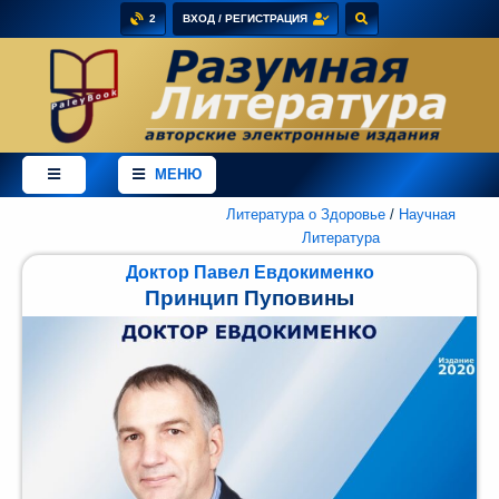
2
ВХОД / РЕГИСТРАЦИЯ
×
Добро
пожаловать
МЕНЮ
в
магазин
PaleyBook
Литература о Здоровье
/
Научная
-
Литература
"Разумная
Доктор Павел Евдокименко
Литература"!
Принцип Пуповины
Здесь
Вы
можете
купить
электронные
версии
книг