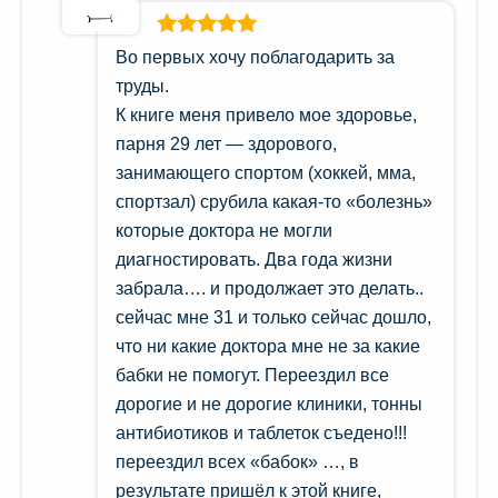
Оценка
5
из
Во первых хочу поблагодарить за
5
труды.
К книге меня привело мое здоровье,
парня 29 лет — здорового,
занимающего спортом (хоккей, мма,
спортзал) срубила какая-то «болезнь»
которые доктора не могли
диагностировать. Два года жизни
забрала…. и продолжает это делать..
сейчас мне 31 и только сейчас дошло,
что ни какие доктора мне не за какие
бабки не помогут. Переездил все
дорогие и не дорогие клиники, тонны
антибиотиков и таблеток съедено!!!
переездил всех «бабок» …, в
результате пришёл к этой книге,