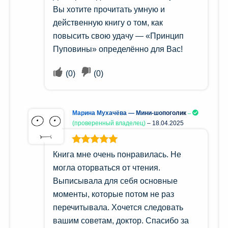
Вы хотите прочитать умную и
действенную книгу о том, как
повысить свою удачу — «Принцип
Пуповины» определённо для Вас!
(
0
)
(
0
)
Марина Мухачёва — Мини-шопоголик
(проверенный владелец)
–
18.04.2025
Оценка
5
из
Книга мне очень понравилась. Не
5
могла оторваться от чтения.
Выписывала для себя основные
моменты, которые потом не раз
перечитывала. Хочется следовать
вашим советам, доктор. Спасибо за