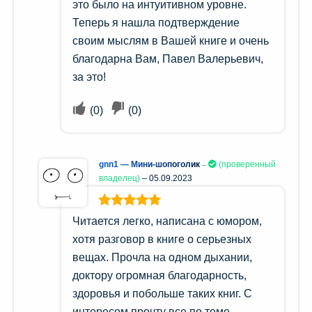
это было на интуитивном уровне.
Теперь я нашла подтверждение
своим мыслям в Вашей книге и очень
благодарна Вам, Павел Валерьевич,
за это!
(
0
)
(
0
)
gnn1 — Мини-шопоголик
(проверенный
владелец)
–
05.09.2023
Оценка
5
из
Читается легко, написана с юмором,
5
хотя разговор в книге о серьезных
вещах. Прочла на одном дыхании,
доктору огромная благодарность,
здоровья и побольше таких книг. С
интересом прочту все по теме