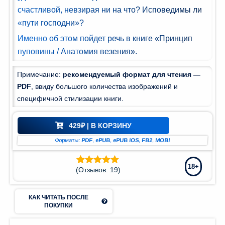
счастливой, невзирая ни на что? Исповедимы ли
Мир и
«пути господни»?
азование
(74)
Именно об этом пойдет речь в книге «Принцип
пуповины / Анатомия везения».
Примечание:
рекомендуемый формат для чтения —
PDF
, ввиду большого количества изображений и
специфичной стилизации книги.
429
₽
| В КОРЗИНУ
Форматы:
PDF
,
ePUB
,
ePUB iOS
,
FB2
,
MOBI
18+
(Отзывов:
19
)
Рейтинг
19
5.00
из 5 на
основе
опроса
КАК ЧИТАТЬ ПОСЛЕ
пользователей
ПОКУПКИ