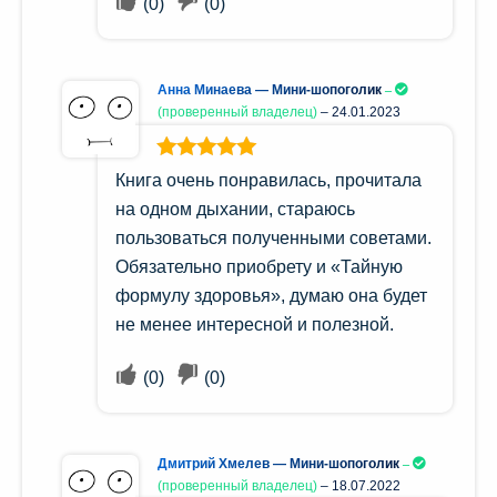
(
0
)
(
0
)
Анна Минаева — Мини-шопоголик
(проверенный владелец)
–
24.01.2023
Оценка
5
из
Книга очень понравилась, прочитала
5
на одном дыхании, стараюсь
пользоваться полученными советами.
Обязательно приобрету и «Тайную
формулу здоровья», думаю она будет
не менее интересной и полезной.
(
0
)
(
0
)
Дмитрий Хмелев — Мини-шопоголик
(проверенный владелец)
–
18.07.2022