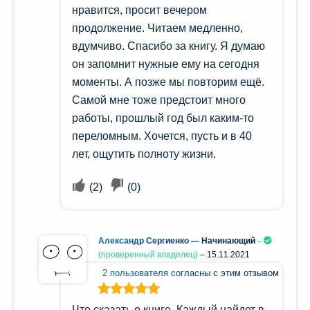
нравится, просит вечером
продолжение. Читаем медленно,
вдумчиво. Спасибо за книгу. Я думаю
он запомнит нужные ему на сегодня
моменты. А позже мы повторим ещё.
Самой мне тоже предстоит много
работы, прошлый год был каким-то
переломным. Хочется, пусть и в 40
лет, ощутить полноту жизни.
(
2
)
(
0
)
Александр Сергиенко — Начинающий
(проверенный владелец)
–
15.11.2021
2 пользователя согласны с этим отзывом
Оценка
5
из
Что сказать о книге. Каждый найдет в