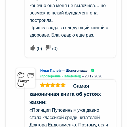
конечно она меня не вылечила… но
возможно некий фундамент она
построила.
Пришел сюда за следующий книгой о
здоровье. Благодарю ещё раз.
(
0
)
(
0
)
Илья Палей — Шопоголище
(проверенный владелец)
–
23.12.2020
Самая
Оценка
5
из
каноничная книга об устоях
5
жизни!
«Принцип Пуповины» уже давно
стала классикой среди читателей
Доктора Евдокименко. Поэтому, если