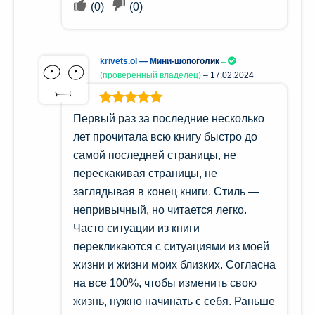
(
0
)
(
0
)
krivets.ol — Мини-шопоголик
(проверенный владелец)
–
17.02.2024
Оценка
5
из
Первый раз за последние несколько
5
лет прочитала всю книгу быстро до
самой последней страницы, не
перескакивая страницы, не
заглядывая в конец книги. Стиль —
непривычный, но читается легко.
Часто ситуации из книги
перекликаются с ситуациями из моей
жизни и жизни моих близких. Согласна
на все 100%, чтобы изменить свою
жизнь, нужно начинать с себя. Раньше