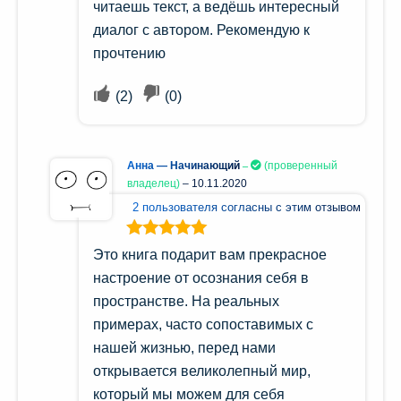
читаешь текст, а ведёшь интересный
диалог с автором. Рекомендую к
прочтению
(
2
)
(
0
)
Анна — Начинающий
(проверенный
владелец)
–
10.11.2020
2 пользователя согласны с этим отзывом
Оценка
5
из
Это книга подарит вам прекрасное
5
настроение от осознания себя в
пространстве. На реальных
примерах, часто сопоставимых с
нашей жизнью, перед нами
открывается великолепный мир,
который мы можем для себя