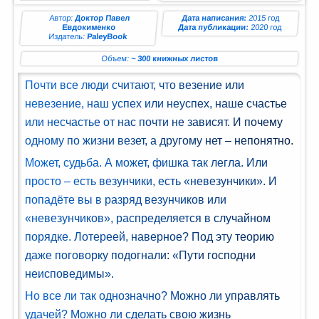
ман (1)
Автор:
Доктор Павел
Дата написания:
2015 год
Евдокименко
Дата публикации:
2020 год
Издатель:
PaleyBook
Комедия
(1)
Объем:
~ 300 книжных листов
Почти все люди считают, что везение или
Роман
невезение, наш успех или неуспех, наше счастье
(1)
или несчастье от нас почти не зависят. И почему
етектив
одному по жизни везет, а другому нет – непонятно.
(1)
Может, судьба. А может, фишка так легла. Или
просто – есть везунчики, есть «невезунчики». И
Поэзия
попадёте вы в разряд везунчиков или
(1)
«невезунчиков», распределяется в случайном
нтастика
порядке. Лотереей, наверное? Под эту теорию
(2)
даже поговорку подогнали: «Пути господни
неисповедимы».
Но все ли так однозначно? Можно ли управлять
лайн-
блиотека
удачей? Можно ли сделать свою жизнь