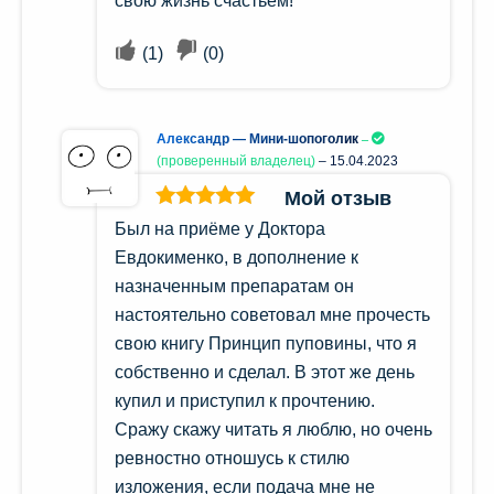
свою жизнь счастьем!
(
1
)
(
0
)
Александр — Мини-шопоголик
(проверенный владелец)
–
15.04.2023
Мой отзыв
Оценка
5
из
Был на приёме у Доктора
5
Евдокименко, в дополнение к
назначенным препаратам он
настоятельно советовал мне прочесть
свою книгу Принцип пуповины, что я
собственно и сделал. В этот же день
купил и приступил к прочтению.
Сражу скажу читать я люблю, но очень
ревностно отношусь к стилю
изложения, если подача мне не