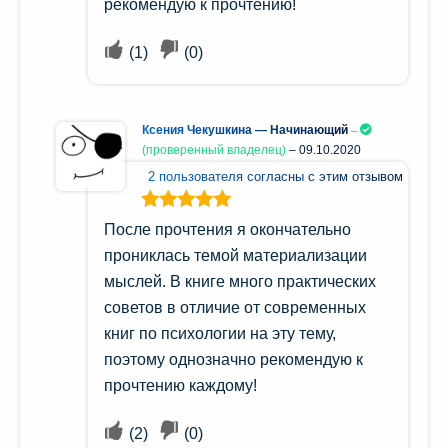
рекомендую к прочтению!
(
1
)
(
0
)
Ксения Чекушкина — Начинающий
(проверенный владелец)
–
09.10.2020
2 пользователя согласны с этим отзывом
Оценка
5
из
После прочтения я окончательно
5
прониклась темой материализации
мыслей. В книге много практических
советов в отличие от современных
книг по психологии на эту тему,
поэтому однозначно рекомендую к
прочтению каждому!
(
2
)
(
0
)