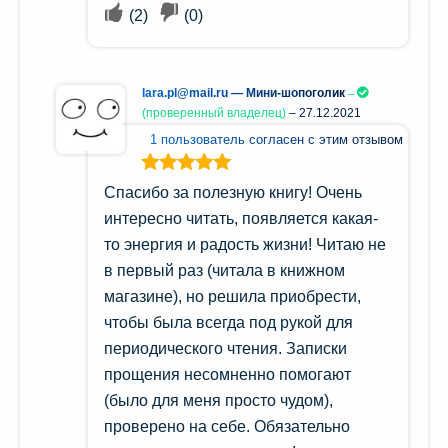
(
2
)
(
0
)
lara.pl@mail.ru — Мини-шопоголик
(проверенный владелец)
–
27.12.2021
1 пользователь согласен с этим отзывом
Оценка
5
из
Спасибо за полезную книгу! Очень
5
интересно читать, появляется какая-
то энергия и радость жизни! Читаю не
в первый раз (читала в книжном
магазине), но решила приобрести,
чтобы была всегда под рукой для
периодического чтения. Записки
прощения несомненно помогают
(было для меня просто чудом),
проверено на себе. Обязательно