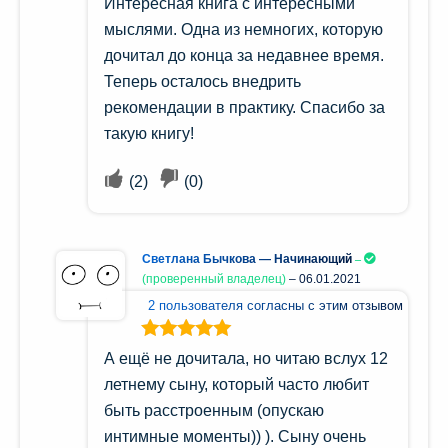
Интересная книга с интересными
5
мыслями. Одна из немногих, которую
дочитал до конца за недавнее время.
Теперь осталось внедрить
рекомендации в практику. Спасибо за
такую книгу!
(
2
)
(
0
)
Светлана Бычкова — Начинающий
(проверенный владелец)
–
06.01.2021
2 пользователя согласны с этим отзывом
Оценка
5
из
А ещё не дочитала, но читаю вслух 12
5
летнему сыну, который часто любит
быть расстроенным (опускаю
интимные моменты)) ). Сыну очень