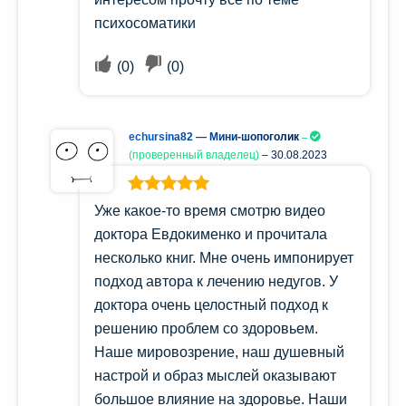
психосоматики
(
0
)
(
0
)
echursina82 — Мини-шопоголик
(проверенный владелец)
–
30.08.2023
Оценка
5
из
Уже какое-то время смотрю видео
5
доктора Евдокименко и прочитала
несколько книг. Мне очень импонирует
подход автора к лечению недугов. У
доктора очень целостный подход к
решению проблем со здоровьем.
Наше мировозрение, наш душевный
настрой и образ мыслей оказывают
большое влияние на здоровье. Наши