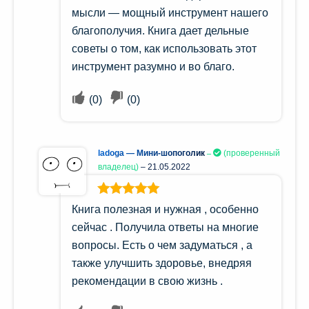
мысли — мощный инструмент нашего
благополучия. Книга дает дельные
советы о том, как использовать этот
инструмент разумно и во благо.
(
0
)
(
0
)
ladoga — Мини-шопоголик
(проверенный
владелец)
–
21.05.2022
Оценка
5
из
Книга полезная и нужная , особенно
5
сейчас . Получила ответы на многие
вопросы. Есть о чем задуматься , а
также улучшить здоровье, внедряя
рекомендации в свою жизнь .