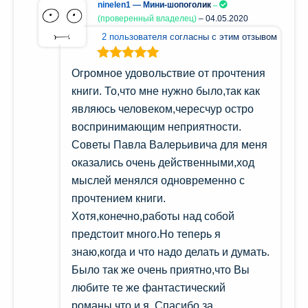
ninelen1 — Мини-шопоголик
(проверенный владелец)
–
04.05.2020
2 пользователя согласны с этим отзывом
Оценка
5
из
Огромное удовольствие от прочтения
5
книги. То,что мне нужно было,так как
являюсь человеком,чересчур остро
воспринимающим неприятности.
Советы Павла Валерьивича для меня
оказались очень действенными,ход
мыслей менялся одновременно с
прочтением книги.
Хотя,конечно,работы над собой
предстоит много.Но теперь я
знаю,когда и что надо делать и думать.
Было так же очень приятно,что Вы
любите те же фантастический
романы,что и я. Спасибо за