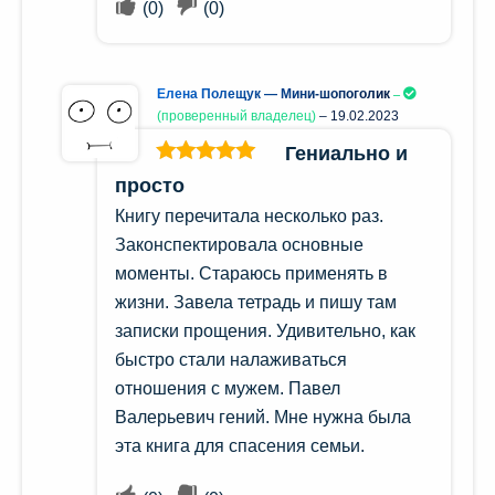
(
0
)
(
0
)
Елена Полещук — Мини-шопоголик
(проверенный владелец)
–
19.02.2023
Гениально и
Оценка
5
из
просто
5
Книгу перечитала несколько раз.
Законспектировала основные
моменты. Стараюсь применять в
жизни. Завела тетрадь и пишу там
записки прощения. Удивительно, как
быстро стали налаживаться
отношения с мужем. Павел
Валерьевич гений. Мне нужна была
эта книга для спасения семьи.