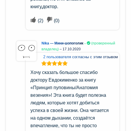
книгу,доктор.
(
2
)
(
0
)
Nika — Мини-шопоголик
(проверенный
владелец)
–
17.10.2020
2 пользователя согласны с этим отзывом
Оценка
5
из
Хочу сказать большое спасибо
5
доктору Евдокименко за книгу
«Принцип пуповины/Анатомия
везения»! Эта книга будет полезна
людям, которые хотят добиться
успеха в своей жизни. Она читается
на одном дыхании, создаётся
впечатление, что ты не просто