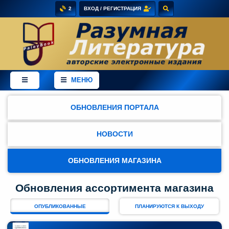
2
ВХОД / РЕГИСТРАЦИЯ
×
Добро
пожаловать
МЕНЮ
в
магазин
PaleyBook
ОБНОВЛЕНИЯ ПОРТАЛА
-
"Разумная
Литература"!
НОВОСТИ
Здесь
ОБНОВЛЕНИЯ МАГАЗИНА
Вы
можете
Обновления ассортимента магазина
купить
электронные
ОПУБЛИКОВАННЫЕ
ПЛАНИРУЮТСЯ К ВЫХОДУ
версии
книг