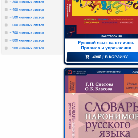
~ 300 книжных листов
орический
~ 400 книжных листов
ман (1)
~ 500 книжных листов
Комедия
~ 600 книжных листов
(1)
~ 700 книжных листов
~ 800 книжных листов
Русский язык на отлично.
Роман
Правила и упражнения
~ 900 книжных листов
(1)
400
₽
| В КОРЗИНУ
етектив
(1)
Поэзия
(1)
нтастика
(2)
лайн-