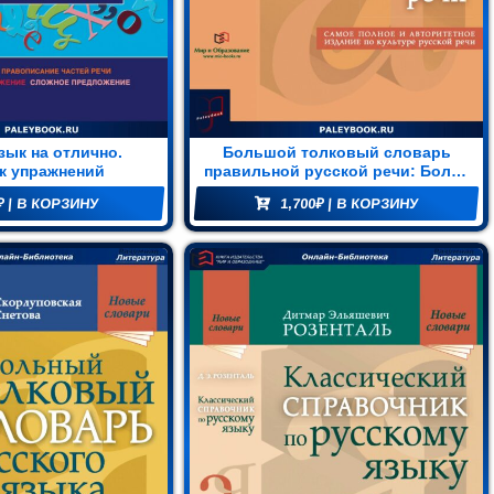
зык на отлично.
Большой толковый словарь
к упражнений
правильной русской речи: Более
8000 слов и выражений
₽
| В КОРЗИНУ
1,700
₽
| В КОРЗИНУ