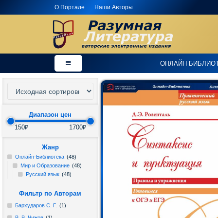
О Портале
Наши Авторы
×
Добро
ОНЛАЙН-БИБЛИО
пожаловать
в
магазин
PaleyBook
-
"Разумная
Диапазон цен
Литература"!
150₽
1700₽
Здесь
Жанр
Онлайн-Библиотека
(48)
Вы
Мир и Образование
(48)
можете
Русский язык
(48)
купить
электронные
Фильтр по Авторам
версии
Бархударов С. Г.
(1)
книг
В. В. Чижов
(1)