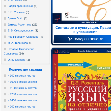
Доктора
Вадим Краснянский
(1)
Евдокименко
Г. П. Снетова
(3)
и
Греков В. Ф.
(1)
доверенных
Дитмар Розенталь
(22)
Синтаксис и пунктуация. Прав
авторов.
Е. В. Скорлуповская
(1)
и упражнения
Лев Иванович Скворцов
(4)
150
₽
| В КОРЗИНУ
учная
М. А. Теленкова
(1)
тература
Наталья Николаевна
Соловьева
(14)
тература
О. Б. Власова
(2)
Здоровье
Протченко И. Ф.
(1)
(41)
Количество страниц
С. И. Ожегов
(1)
~ 100 книжных листов
Флоренция Агнеенко
(1)
~ 1000 книжных листов
жественная
Ю. Н. Гребенева
(2)
атура
~ 1100 книжных листов
~ 1200 книжных листов
иключения
~ 1400 книжных листов
(1)
~ 200 книжных листов