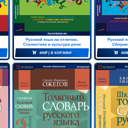
Русский язык на отлично.
Русский я
Стилистика и культура речи
Сборни
400
₽
| В КОРЗИНУ
400