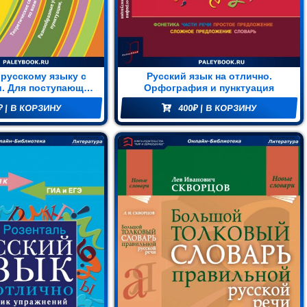
русскому языку с
Русский язык на отлично.
. Для поступающих
Орфография и пунктуация
в вузы
₽
| В КОРЗИНУ
400
₽
| В КОРЗИНУ