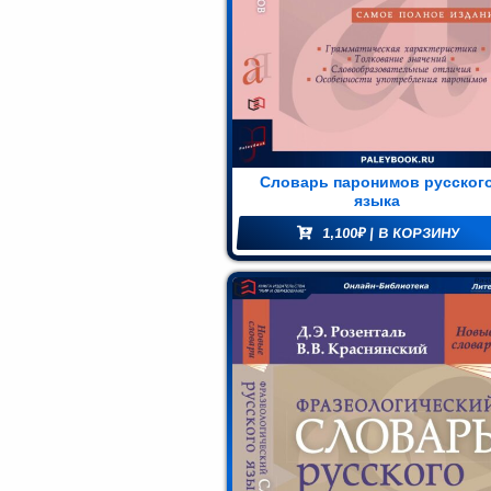
блиотека
Мир и
азование
(74)
Словарь паронимов русског
языка
1,100
₽
| В КОРЗИНУ