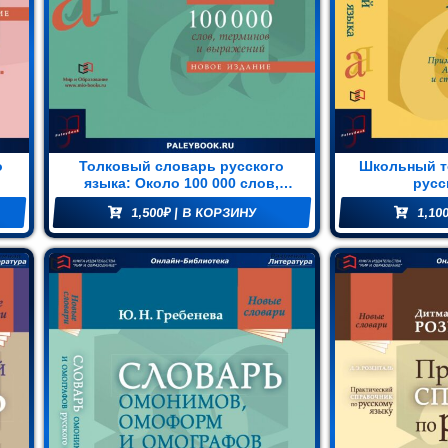
о
Толковый словарь русского
Школьный т
языка: Около 100 000 слов,
русс
терминов и фразеологических
1,500
₽
| В КОРЗИНУ
1,10
выражений