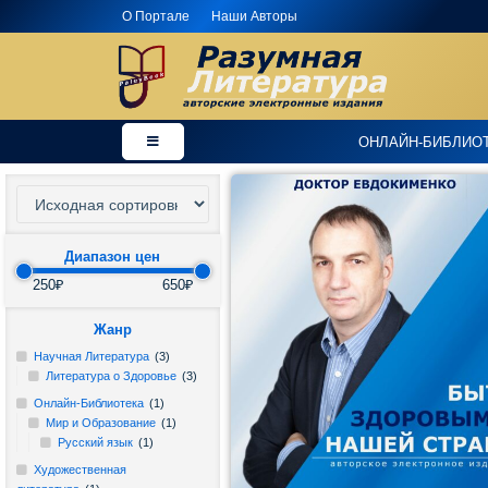
О Портале
Наши Авторы
×
Добро
ОНЛАЙН-БИБЛИО
пожаловать
в
магазин
PaleyBook
-
"Разумная
Диапазон цен
Литература"!
250₽
650₽
Здесь
Жанр
Вы
Научная Литература
(3)
Литература о Здоровье
(3)
можете
Онлайн-Библиотека
(1)
купить
Мир и Образование
(1)
электронные
Русский язык
(1)
версии
Художественная
книг