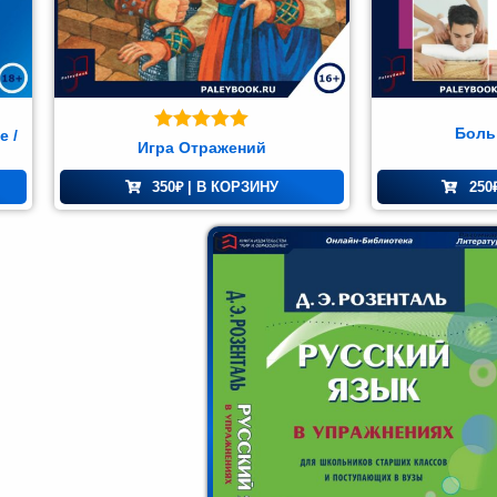
Боль
е /
Оценка
5.00
Игра Отражений
из 5
350
₽
| В КОРЗИНУ
250