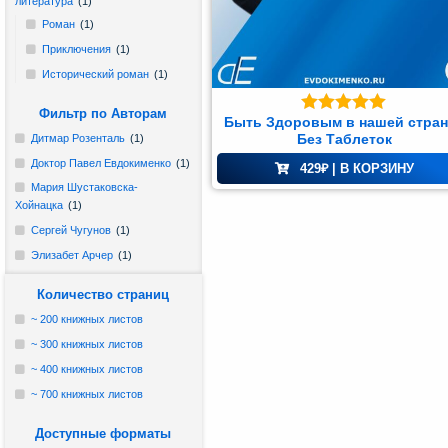
литература
(1)
Доктора
Роман
(1)
Евдокименко
Приключения
(1)
и
Исторический роман
(1)
доверенных
Фильтр по Авторам
авторов.
Быть Здоровым в нашей стран
Оценка
5.00
Без Таблеток
Дитмар Розенталь
(1)
из 5
Доктор Павел Евдокименко
(1)
429
₽
| В КОРЗИНУ
учная
тература
Мария Шустаковска-
Хойнацка
(1)
тература
Сергей Чугунов
(1)
Здоровье
Элизабет Арчер
(1)
(41)
Количество страниц
~ 200 книжных листов
жественная
~ 300 книжных листов
атура
~ 400 книжных листов
иключения
~ 700 книжных листов
(1)
Доступные форматы