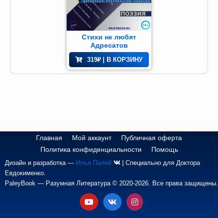
Доктора
Евдокименко
и
Стихи не любят
Адресатов
доверенных
авторов.
319
₽
| В КОРЗИНУ
учная
НО
ПО
НА
тература
АВТ
ПОР
тература
Здоровье
(41)
Главная
Мой аккаунт
Публичная оферта
Политика конфиденциальности
Помощь
Дизайн и разработка —
Илья Палей
| Специально для Доктора
жественная
атура
Евдокименко.
PaleyBook — Разумная Литература © 2020-2026. Все права защищены.
иключения
(1)