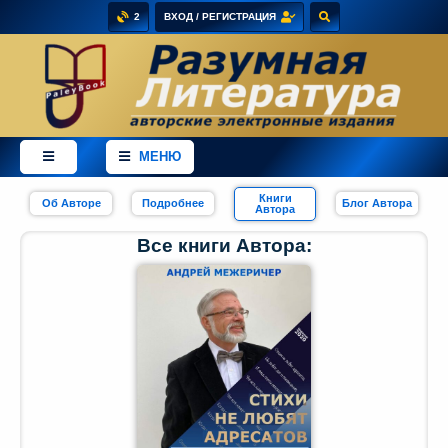
2
ВХОД / РЕГИСТРАЦИЯ
×
Добро
пожаловать
МЕНЮ
в
магазин
PaleyBook
Книги
Об Авторе
Подробнее
Блог Автора
-
Автора
"Разумная
Все книги Автора:
Литература"!
Здесь
Вы
можете
купить
электронные
версии
книг