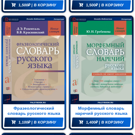
100 000 слов, терминов и
языку. Орфография.
блиотека
1,500
₽
| В КОРЗИНУ
1,500
₽
| В КОРЗИНУ
фразеологических
Пунктуация.
выражений
Орфографический
Мир и
словарь. Прописная или
строчная?
азование
(74)
Фразеологический
Морфемный словарь
словарь русского языка
наречий русского языка
1,100
₽
| В КОРЗИНУ
1,400
₽
| В КОРЗИНУ