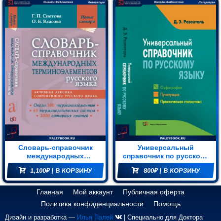
Словарь-справочник
Универсальный
международных
справочник по русскому
терминоэлементов
языку: Орфография.
1,100
₽
| В КОРЗИНУ
800
₽
| В КОРЗИНУ
русского языка
Пунктуация.
Практическая стилистика
Главная
Мой аккаунт
Публичная оферта
Политика конфиденциальности
Помощь
Дизайн и разработка —
Илья Палей
| Специально для Доктора