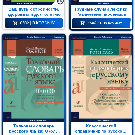
орический
~ 400 книжных листов
Ваш путь к стройности,
Трудные случаи лексики.
ман (1)
~ 600 книжных листов
здоровью и долголетию
Различение паронимов
~ 700 книжных листов
630
₽
| В КОРЗИНУ
150
₽
| В КОРЗИНУ
Комедия
~ 800 книжных листов
(1)
Доступные форматы
Роман
ePUB
(1)
ePUB iOS
FB2
етектив
MOBI
(1)
PDF
Поэзия
(1)
нтастика
(2)
Толковый словарь
Классический
русского языка: Около
справочник по русскому
лайн-