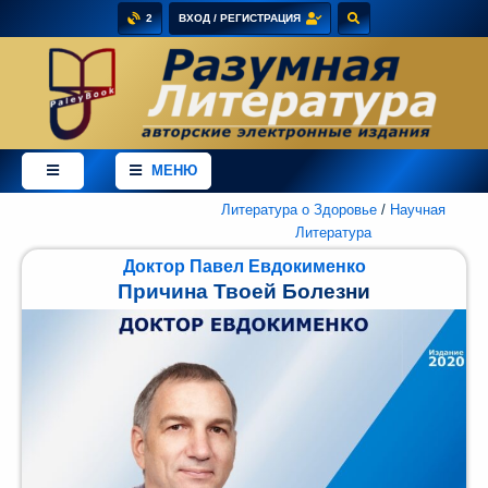
2
ВХОД / РЕГИСТРАЦИЯ
×
Добро
пожаловать
МЕНЮ
в
магазин
PaleyBook
Литература о Здоровье
/
Научная
-
Литература
"Разумная
Доктор Павел Евдокименко
Литература"!
Причина Твоей Болезни
Здесь
Вы
можете
купить
электронные
версии
книг