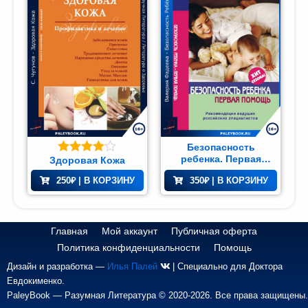
Безопасность
ребенка. Первая
Здоровая Кожа
Оценка
помощь
4.00
из 5
250
₽
| В КОРЗИНУ
350
₽
| В КОРЗИНУ
Главная
Мой аккаунт
Публичная оферта
Политика конфиденциальности
Помощь
Дизайн и разработка —
Илья Палей
| Специально для Доктора
Евдокименко.
PaleyBook — Разумная Литература © 2020-2026. Все права защищены.