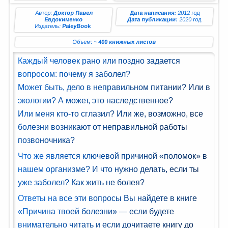
ман (1)
Автор:
Доктор Павел
Дата написания:
2012 год
Евдокименко
Дата публикации:
2020 год
Издатель:
PaleyBook
Комедия
(1)
Объем:
~ 400 книжных листов
Каждый человек рано или поздно задается
Роман
вопросом: почему я заболел?
(1)
Может быть, дело в неправильном питании? Или в
етектив
экологии? А может, это наследственное?
(1)
Или меня кто-то сглазил? Или же, возможно, все
болезни возникают от неправильной работы
Поэзия
позвоночника?
(1)
Что же является ключевой причиной «поломок» в
нтастика
нашем организме? И что нужно делать, если ты
(2)
уже заболел? Как жить не болея?
Ответы на все эти вопросы Вы найдете в книге
«Причина твоей болезни» — если будете
лайн-
блиотека
внимательно читать и если дочитаете книгу до