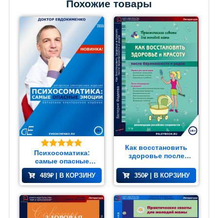
Похожие товары
Как восстановить
Психосоматика:
Оценка
здоровье после
самые опасные
4.85
из 5
беременности
эмоции
489
₽
| В КОРЗИНУ
350
₽
| В КОРЗИНУ