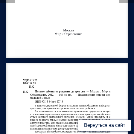
Москва
Мир и Образование
О
УДК 613.22
ББК 51.28
          П32
Питание  ребенка  от  рождения  до  трех  лет.
  —  Москва  :  Мир  и  
П32
Образование,  2022.  —  160  с.:  ил.  —  (Практические  
советы  для  
молодой мамы). 
ISBN 978-5-94666-577-3
В книге в доступной форме изложена вся необходимая информа-
ция о том, как правильно организовать питание ребенка.
Вы  познакомитесь  с  основными  принципами  грудного  и  искус-
ственного вскармливания, правилами введения прикорма и особенно-
стями  детского  раздельного  питания.  Узнаете,  какие  продукты  и  с  
какого  возраста  рекомендуется  включать  в  детский  рацион,  а  каких  
следует  избегать;  как  правильно  организовать  режим  питания  и  сос-
Вернуться на сайт
тавить разнообразное меню для своего малыша. Специальный раздел 
посвящен питанию при распространенных детских заболеваниях.
Здесь вы найдете более 200 рецептов вкусных и полезных блюд для 