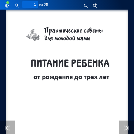
из 25
Показать/
Найти
Уменьшить
Увеличить
скрыть
боковую
панель
Практические советы
для молодой мамы
ПИТАНИЕ РЕБЕНКА
от рождения до трех лет